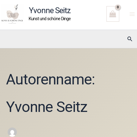
Zum
Yvonne Seitz
Inhalt
Kunst und schöne Dinge
springen
Suc
Autorenname:
Yvonne Seitz