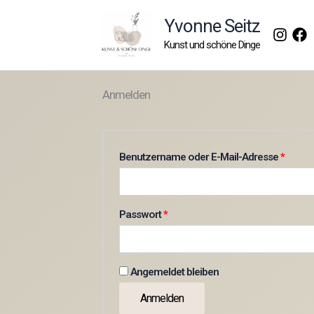
Zum
Yvonne Seitz
Inhalt
Kunst und schöne Dinge
springen
Anmelden
Erford
Benutzername oder E-Mail-Adresse
*
Erforderlich
Passwort
*
Angemeldet bleiben
Anmelden