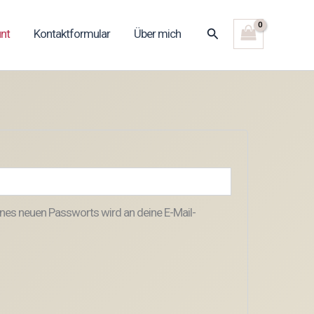
Suchen
nt
Kontaktformular
Über mich
rlich
eines neuen Passworts wird an deine E-Mail-