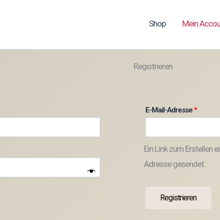
Shop
Mein Accou
Registrieren
erlich
Erforde
E-Mail-Adresse
*
Ein Link zum Erstellen 
Adresse gesendet.
Registrieren