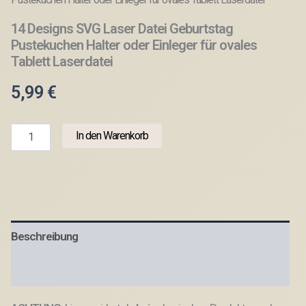
14 Designs SVG Laser Datei Geburtstag
Pustekuchen Halter oder Einleger für ovales
Tablett Laserdatei
5,99
€
14
In den Warenkorb
Designs
SVG
Laser
Datei
Geburtstag
Pustekuchen
Halter
Beschreibung
oder
Einleger
für
Produktsicherheit
ovales
Tablett