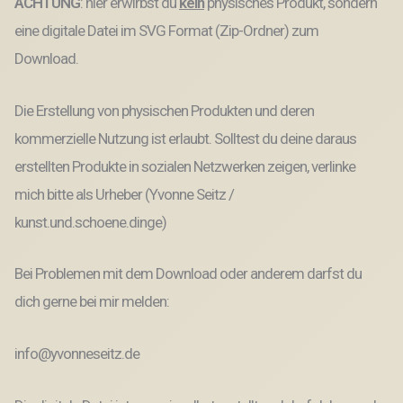
ACHTUNG
: hier erwirbst du
kein
physisches Produkt, sondern
Laserdatei
Menge
eine digitale Datei im SVG Format (Zip-Ordner) zum
Download.
Die Erstellung von physischen Produkten und deren
kommerzielle Nutzung ist erlaubt. Solltest du deine daraus
erstellten Produkte in sozialen Netzwerken zeigen, verlinke
mich bitte als Urheber (Yvonne Seitz /
kunst.und.schoene.dinge)
Bei Problemen mit dem Download oder anderem darfst du
dich gerne bei mir melden:
info@yvonneseitz.de