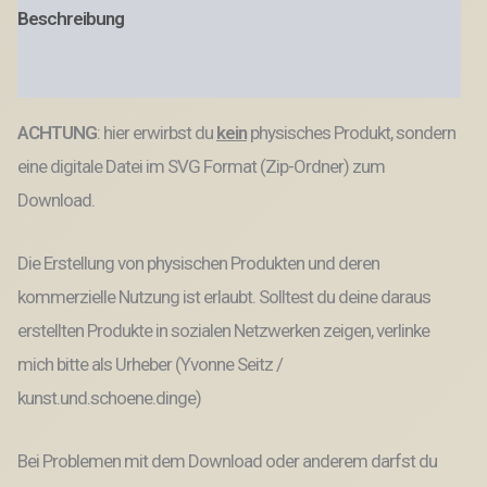
Geld
Beschreibung
Geburtstag
Ec
Kartengröße
Produktsicherheit
Geldgeschenk
Wunschgutschein
ACHTUNG
: hier erwirbst du
kein
physisches Produkt, sondern
SVG
Datei
eine digitale Datei im SVG Format (Zip-Ordner) zum
Menge
Download.
Die Erstellung von physischen Produkten und deren
kommerzielle Nutzung ist erlaubt. Solltest du deine daraus
erstellten Produkte in sozialen Netzwerken zeigen, verlinke
mich bitte als Urheber (Yvonne Seitz /
kunst.und.schoene.dinge)
Bei Problemen mit dem Download oder anderem darfst du