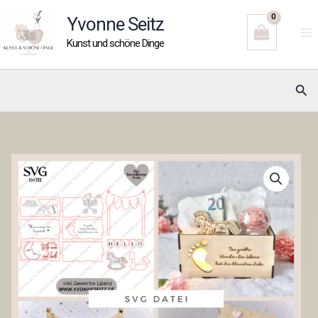
Zum
Yvonne Seitz
Inhalt
Kunst und schöne Dinge
springen
Suc