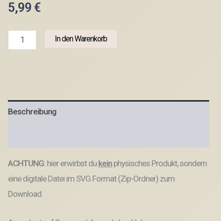
5,99
€
3
In den Warenkorb
mm
und
4
mm
Baby
Geschenkbox
Geschenk
Beschreibung
zur
Geburt
teilweise
Produktsicherheit
beleuchtbar
für
ACHTUNG
: hier erwirbst du
kein
physisches Produkt, sondern
Kleinigkeiten
SVG
eine digitale Datei im SVG Format (Zip-Ordner) zum
Laserdatei
Laserfile
Download.
Lasercut
Menge