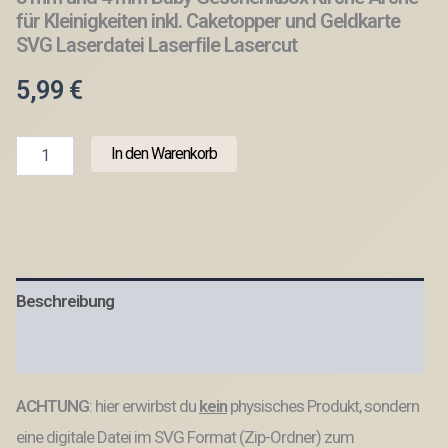
für Kleinigkeiten inkl. Caketopper und Geldkarte
SVG Laserdatei Laserfile Lasercut
5,99
€
3
In den Warenkorb
mm
und
4
mm
Baby
Geschenkbox
Kirche
Beschreibung
Arche
für
Kleinigkeiten
Produktsicherheit
inkl.
Caketopper
ACHTUNG
: hier erwirbst du
kein
physisches Produkt, sondern
und
Geldkarte
eine digitale Datei im SVG Format (Zip-Ordner) zum
SVG