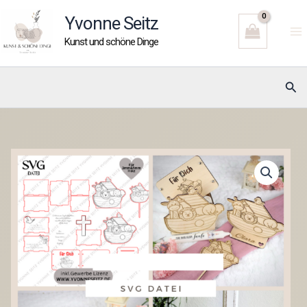
Zum
Yvonne Seitz
Inhalt
Kunst und schöne Dinge
springen
Suc