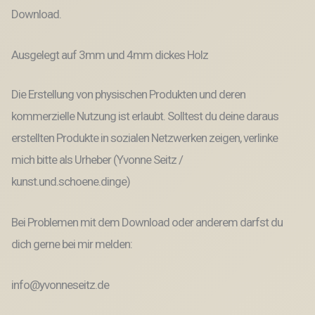
Laserdatei
Download.
Laserfile
Lasercut
Ausgelegt auf 3mm und 4mm dickes Holz
Menge
Die Erstellung von physischen Produkten und deren
kommerzielle Nutzung ist erlaubt. Solltest du deine daraus
erstellten Produkte in sozialen Netzwerken zeigen, verlinke
mich bitte als Urheber (Yvonne Seitz /
kunst.und.schoene.dinge)
Bei Problemen mit dem Download oder anderem darfst du
dich gerne bei mir melden:
info@yvonneseitz.de