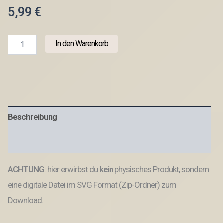
5,99
€
7
In den Warenkorb
Designs
Weltbeste...
Kranz
zum
füllen
mit
Blumen
Beschreibung
oder
Geld
freundin
Produktsicherheit
Schwester
Patentante
ACHTUNG
: hier erwirbst du
kein
physisches Produkt, sondern
Muttertag
Freundschaft
eine digitale Datei im SVG Format (Zip-Ordner) zum
Mama
OmaSVG
Download.
Laserdatei
Menge