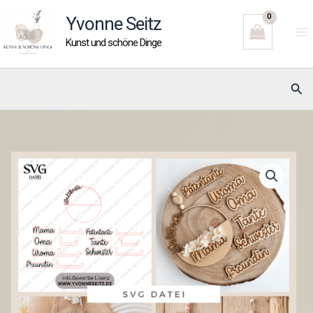
Zum
Yvonne Seitz
Inhalt
Kunst und schöne Dinge
springen
Suc