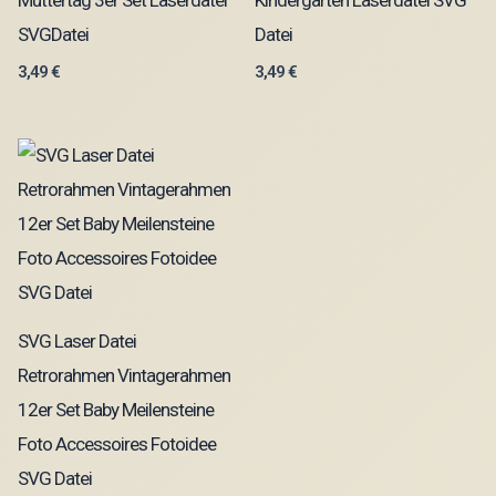
Muttertag 3er Set Laserdatei
Kindergarten Laserdatei SVG
SVGDatei
Datei
3,49
€
3,49
€
SVG Laser Datei
Retrorahmen Vintagerahmen
12er Set Baby Meilensteine
Foto Accessoires Fotoidee
SVG Datei