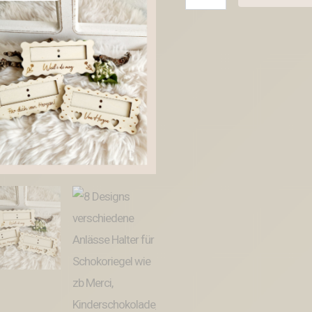
Designs
verschiedene
Anlässe
Halter
für
Schokoriegel
wie
zb
Merci,
Kinderschokolade,
Yogurette
als
Gastgeschenk
kleines
Mitbringsel
SVG
Laser
Datei
Menge