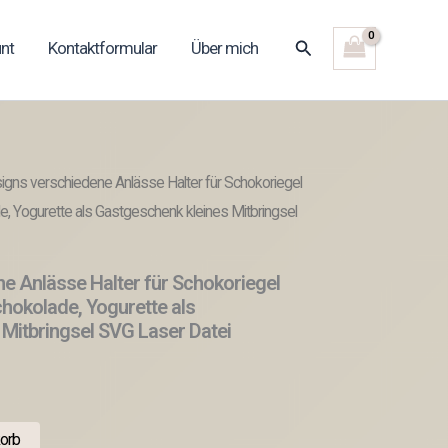
Suchen
nt
Kontaktformular
Über mich
igns verschiedene Anlässe Halter für Schokoriegel
e, Yogurette als Gastgeschenk kleines Mitbringsel
e Anlässe Halter für Schokoriegel
chokolade, Yogurette als
Mitbringsel SVG Laser Datei
orb