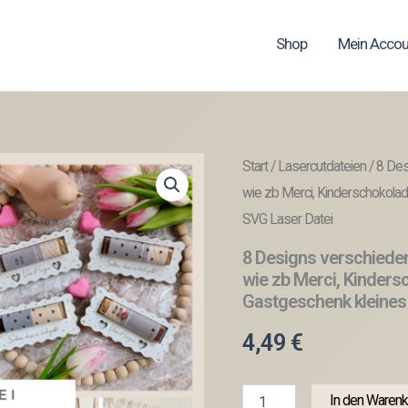
Shop
Mein Accou
Start
/
Lasercutdateien
/ 8 Des
wie zb Merci, Kinderschokolad
SVG Laser Datei
8 Designs verschieden
wie zb Merci, Kinders
Gastgeschenk kleines 
4,49
€
8
In den Warenk