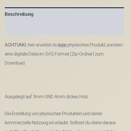
Vatertag
Papa
Beschreibung
Tochter
für
Vasen
Produktsicherheit
oder
Kerzen
ACHTUNG
: hier erwirbst du
kein
physisches Produkt, sondern
SVG
Laser
eine digitale Datei im SVG Format (Zip-Ordner) zum
Datei
Menge
Download.
Ausgelegt auf 3mm UND 4mm dickes Holz
Die Erstellung von physischen Produkten und deren
kommerzielle Nutzung ist erlaubt. Solltest du deine daraus