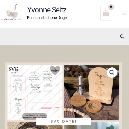
Zum
Yvonne Seitz
Inhalt
Kunst und schöne Dinge
springen
Suc