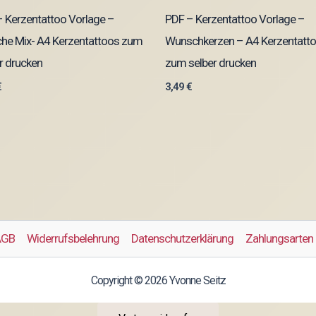
 Kerzentattoo Vorlage –
PDF – Kerzentattoo Vorlage –
che Mix- A4 Kerzentattoos zum
Wunschkerzen – A4 Kerzentatt
r drucken
zum selber drucken
€
3,49
€
AGB
Widerrufsbelehrung
Datenschutzerklärung
Zahlungsarten
Copyright © 2026 Yvonne Seitz