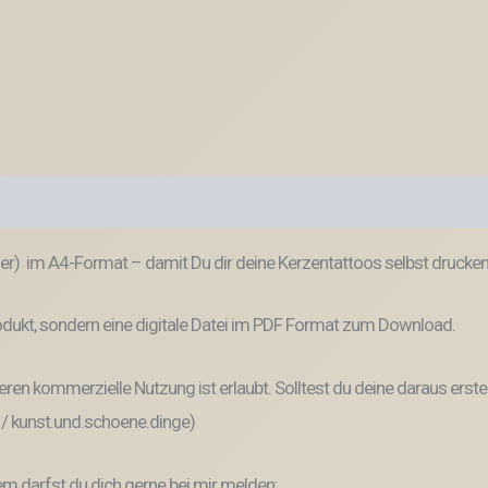
ner) im A4-Format – damit Du dir deine Kerzentattoos selbst drucken
dukt, sondern eine digitale Datei im PDF Format zum Download.
ren kommerzielle Nutzung ist erlaubt. Solltest du deine daraus erste
 / kunst.und.schoene.dinge)
 darfst du dich gerne bei mir melden: