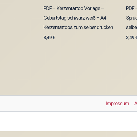
PDF – Kerzentattoo Vorlage –
PDF –
Geburtstag schwarz weiß – A4
Sprü
Kerzentattoos zum selber drucken
selbe
3,49
€
3,49
Impressum