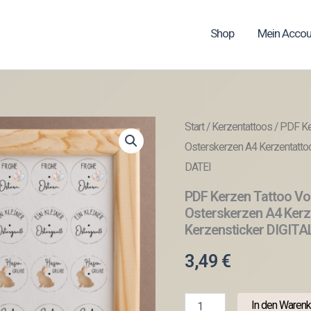
Shop
Mein Accou
Start
/
Kerzentattoos
/ PDF Ker
Osterskerzen A4 Kerzentatto
DATEI
PDF Kerzen Tattoo Vor
Osterskerzen A4 Kerz
Kerzensticker DIGITA
3,49
€
PDF
In den Warenk