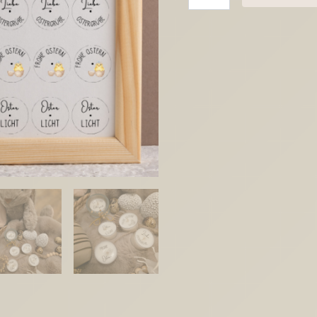
Kerzen
Tattoo
Vorlage
für
Teelichter
Ostern
bunt
Osterskerzen
A4
Kerzentattoos
Wasserschiebefolie
Kerzensticker
DIGITALE
DATEI
Menge