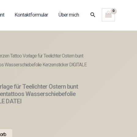
Suchen
nt
Kontaktformular
Über mich
zen Tattoo Vorlage für Teelichter Ostern bunt
os Wasserschiebefolie Kerzensticker DIGITALE
lage für Teelichter Ostern bunt
entattoos Wasserschiebefolie
LE DATEI
orb