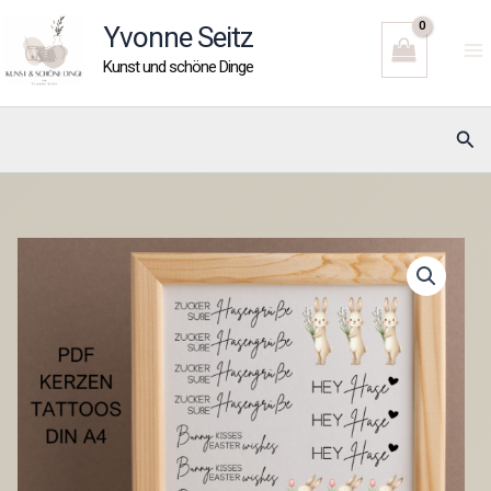
Zum
Yvonne Seitz
Inhalt
Kunst und schöne Dinge
springen
Suc