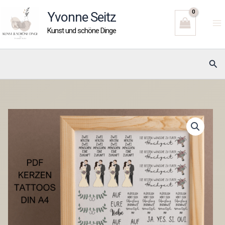
Zum
Yvonne Seitz
Inhalt
Kunst und schöne Dinge
springen
Suc