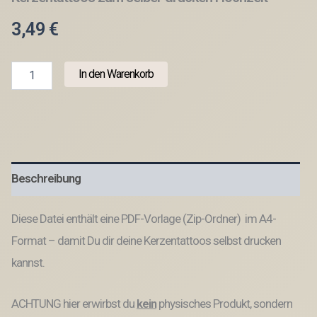
3,49
€
PDF
In den Warenkorb
-
Kerzentattoo
Vorlage
-
Wedding
-
A4
Beschreibung
Kerzentattoos
zum
selber
Diese Datei enthält eine PDF-Vorlage (Zip-Ordner) im A4-
drucken
Hochzeit
Format – damit Du dir deine Kerzentattoos selbst drucken
Menge
kannst.
ACHTUNG hier erwirbst du
kein
physisches Produkt, sondern