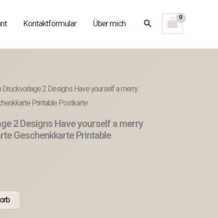
Suchen
nt
Kontaktformular
Über mich
 Druckvorlage 2 Designs Have yourself a merry
chenkkarte Printable Postkarte
age 2 Designs Have yourself a merry
arte Geschenkkarte Printable
orb