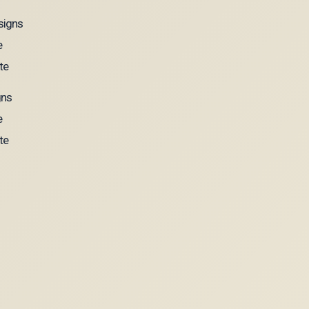
gns
e
te