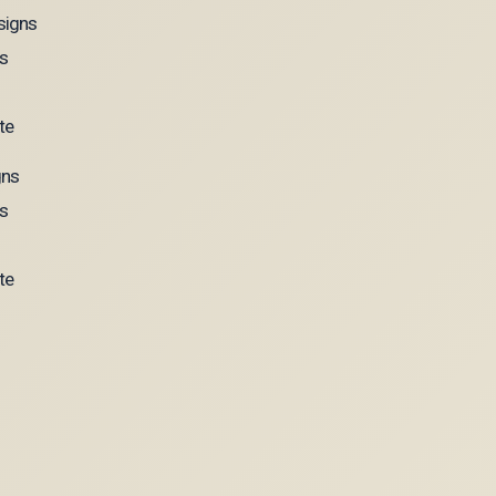
gns
s
te