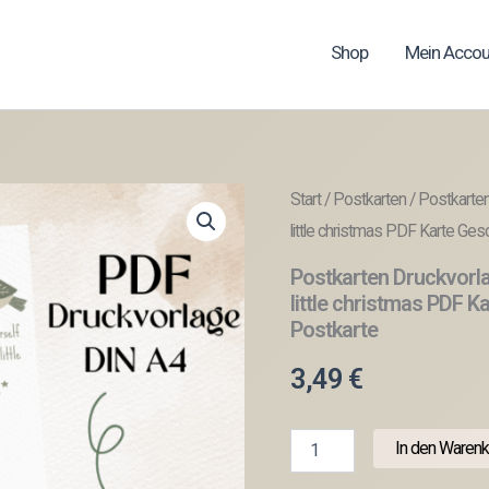
Shop
Mein Accou
Start
/
Postkarten
/ Postkarten
little christmas PDF Karte Ges
Postkarten Druckvorl
little christmas PDF K
Postkarte
3,49
€
Postkarten
In den Warenk
Druckvorlage
2