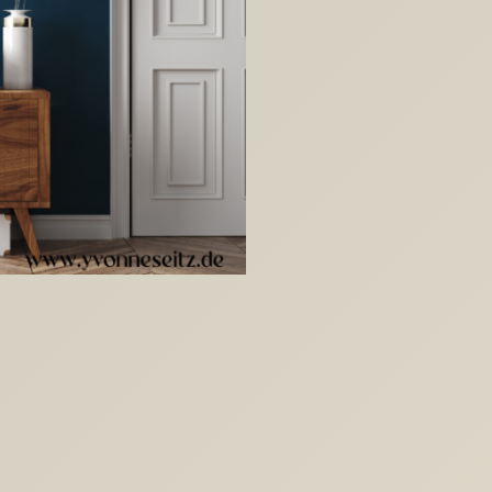
POSTER
-
GOOD
VIBES
ONLY
-
Printable
PDF-
Datei
zum
selber
drucken
Menge