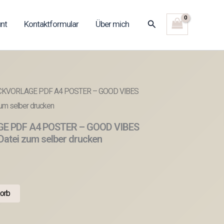
Suchen
nt
Kontaktformular
Über mich
CKVORLAGE PDF A4 POSTER – GOOD VIBES
um selber drucken
E PDF A4 POSTER – GOOD VIBES
Datei zum selber drucken
orb