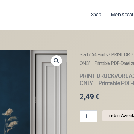
Shop
Mein Accou
Start
/
A4 Prints
/ PRINT DRU
ONLY – Printable PDF-Datei z
PRINT DRUCKVORLAG
ONLY – Printable PDF-
2,49
€
PRINT
In den Warenk
DRUCKVORLAGE
PDF
A4