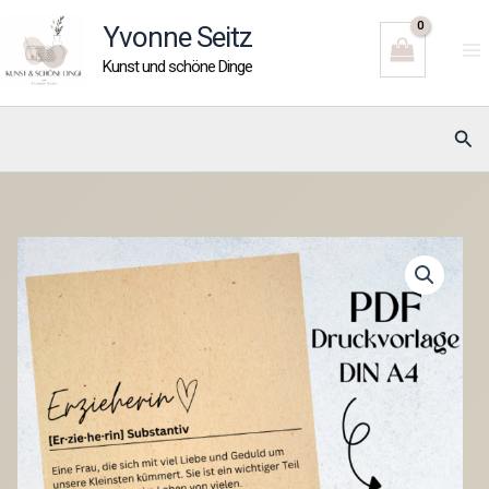
Zum
Yvonne Seitz
Inhalt
Kunst und schöne Dinge
springen
Suc