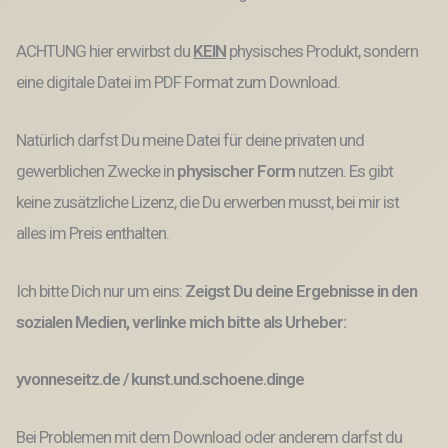
Menge
ACHTUNG hier erwirbst du
KEIN
physisches Produkt, sondern
eine digitale Datei im PDF Format zum Download.
Natürlich darfst Du meine Datei für deine privaten und
gewerblichen Zwecke
in
physischer Form
nutzen.
Es gibt
keine
zusätzliche Lizenz, die Du erwerben musst,
bei mir ist
alles im Preis enthalten.
Ich bitte Dich nur um eins:
Zeigst Du deine Ergebnisse in den
sozialen Medien, verlinke mich bitte als Urheber:
yvonneseitz.de / kunst.und.schoene.dinge
Bei Problemen mit dem Download oder anderem darfst du