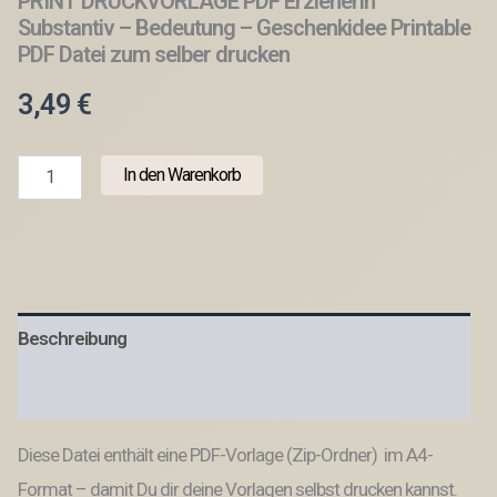
PRINT DRUCKVORLAGE PDF Erzieherin
Substantiv – Bedeutung – Geschenkidee Printable
PDF Datei zum selber drucken
3,49
€
PRINT
In den Warenkorb
DRUCKVORLAGE
PDF
Erzieherin
Substantiv
-
Bedeutung
-
Beschreibung
Geschenkidee
Printable
PDF
Produktsicherheit
Datei
zum
Diese Datei enthält eine PDF-Vorlage (Zip-Ordner) im A4-
selber
drucken
Format – damit Du dir deine Vorlagen selbst drucken kannst.