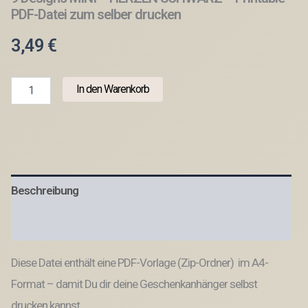
PDF-Datei zum selber drucken
3,49
€
PRINT
In den Warenkorb
DRUCKVORLAGE
PDF
Geschenkanhänger
9
Designs
MINI
-
Beschreibung
HERZEN
SCHWARZ
-
Produktsicherheit
Printable
PDF-
Diese Datei enthält eine PDF-Vorlage (Zip-Ordner) im A4-
Datei
zum
Format – damit Du dir deine Geschenkanhänger selbst
selber
drucken
drucken kannst.