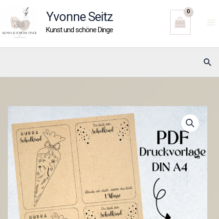
Zum
Yvonne Seitz
Inhalt
Kunst und schöne Dinge
springen
Suc