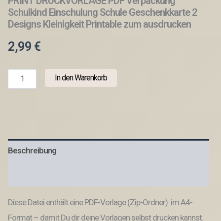
PRINT DRUCKVORLAGE PDF Verpackung
Schulkind Einschulung Schule Geschenkkarte 2
Designs Kleinigkeit Printable zum ausdrucken
2,99
€
PRINT
In den Warenkorb
DRUCKVORLAGE
PDF
Verpackung
Schulkind
Einschulung
Schule
Geschenkkarte
Beschreibung
2
Designs
Kleinigkeit
Produktsicherheit
Printable
zum
Diese Datei enthält eine PDF-Vorlage (Zip-Ordner) im A4-
ausdrucken
Menge
Format – damit Du dir deine Vorlagen selbst drucken kannst.