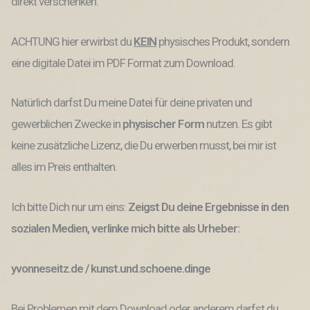
direkt verschenken.
ACHTUNG hier erwirbst du
KEIN
physisches Produkt, sondern
eine digitale Datei im PDF Format zum Download.
Natürlich darfst Du meine Datei für deine privaten und
gewerblichen Zwecke
in
physischer Form
nutzen.
Es gibt
keine
zusätzliche Lizenz, die Du erwerben musst,
bei mir ist
alles im Preis enthalten.
Ich bitte Dich nur um eins:
Zeigst Du deine Ergebnisse in den
sozialen Medien, verlinke mich bitte als Urheber:
yvonneseitz.de / kunst.und.schoene.dinge
Bei Problemen mit dem Download oder anderem darfst du