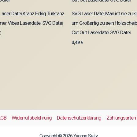
aser Datei Kranz Eckig Türkranz
SVG Laser Datei Man ist nie zu kl
er Vibes Laserdatei SVG Datei
um Großartig zu sein Holzscheib
Cut Out Laserdatei SVG Datei
€
3,49
€
AGB
Widerrufsbelehrung
Datenschutzerklärung
Zahlungsarten
Copyright © 2026 Yvonne Seitz