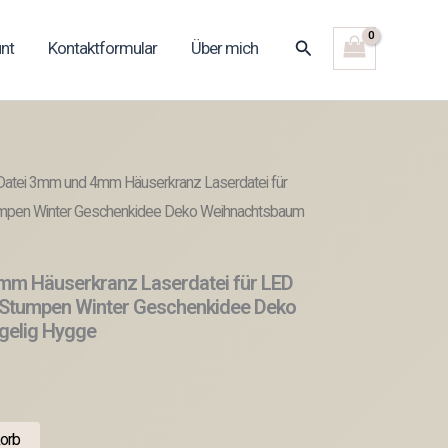
Suchen
nt
Kontaktformular
Über mich
Datei 3mm und 4mm Häuserkranz Laserdatei für
Stumpen Winter Geschenkidee Deko Weihnachtsbaum
mm Häuserkranz Laserdatei für LED
ne Stumpen Winter Geschenkidee Deko
gelig Hygge
orb