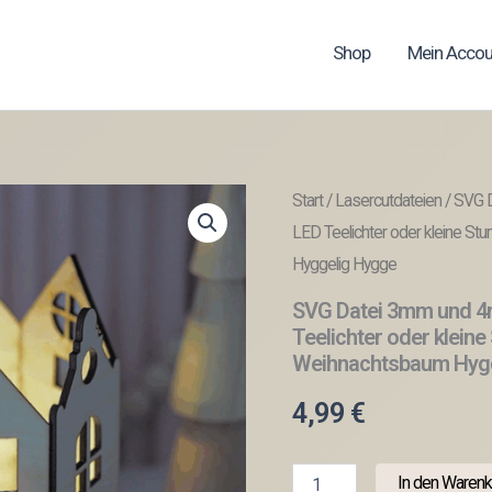
Shop
Mein Accou
Start
/
Lasercutdateien
/ SVG 
LED Teelichter oder kleine 
Hyggelig Hygge
SVG Datei 3mm und 4
Teelichter oder klei
Weihnachtsbaum Hyg
4,99
€
SVG
In den Warenk