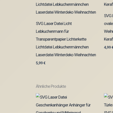
SVG L
SVG Laser Datei Licht
ovale
Lebkuchenmann für
Weih
Transparentpapier Lichterkette
Keraf
Lichtdatei Lebkuchenmännchen
4,99
Laserdatei Winterdeko Weihnachten
5,99
€
Ähnliche Produkte