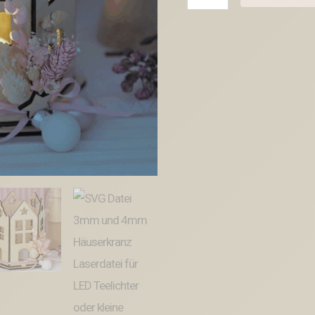
Datei
3mm
und
4mm
Häuserkranz
Laserdatei
für
LED
Teelichter
oder
kleine
Stumpen
Winter
Geschenkidee
Deko
Weihnachtsbaum
Hyggelig
Hygge
Menge