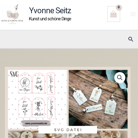
Zum
Yvonne Seitz
Inhalt
Kunst und schöne Dinge
springen
Suc