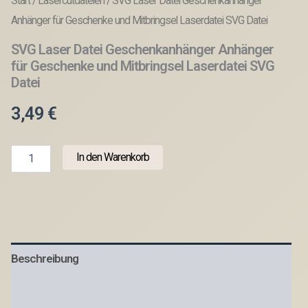
Start
/
Lasercutdateien
/ SVG Laser Datei Geschenkanhänger
Anhänger für Geschenke und Mitbringsel Laserdatei SVG Datei
SVG Laser Datei Geschenkanhänger Anhänger
für Geschenke und Mitbringsel Laserdatei SVG
Datei
3,49
€
SVG
In den Warenkorb
Laser
Datei
Geschenkanhänger
Anhänger
für
Geschenke
und
Beschreibung
Mitbringsel
Laserdatei
SVG
Produktsicherheit
Datei