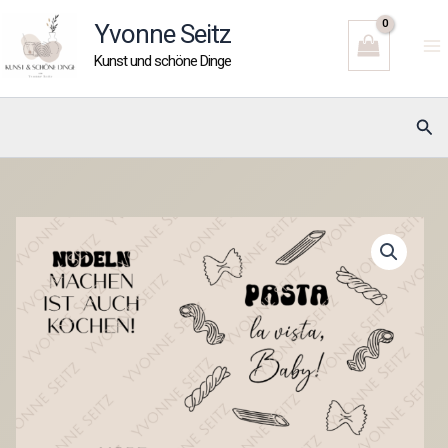
Zum
Yvonne Seitz
Inhalt
Kunst und schöne Dinge
springen
Suc