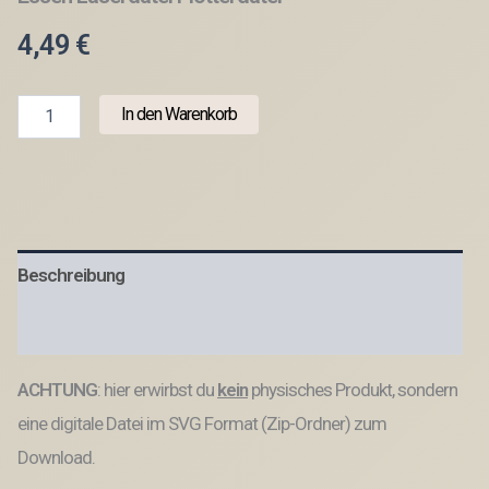
4,49
€
SVG
In den Warenkorb
Laser
Datei
Gravur
Pasta
Spaghetti
Food
Essen
Beschreibung
Laserdatei
Plotterdatei
Menge
Produktsicherheit
ACHTUNG
: hier erwirbst du
kein
physisches Produkt, sondern
eine digitale Datei im SVG Format (Zip-Ordner) zum
Download.