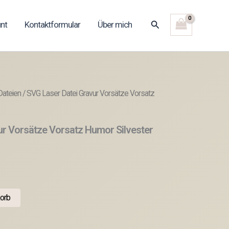
Suchen
nt
Kontaktformular
Über mich
Dateien
/ SVG Laser Datei Gravur Vorsätze Vorsatz
ur Vorsätze Vorsatz Humor Silvester
orb