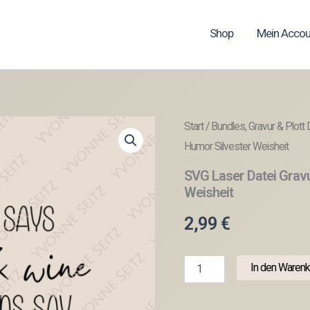
Shop
Mein Accou
Start
/
Bundles, Gravur & Plott 
Humor Silvester Weisheit
SVG Laser Datei Grav
Weisheit
2,99
€
SVG
In den Warenk
Laser
Datei
Gravur