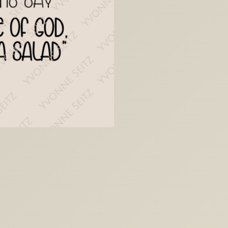
Vorsätze
Vorsatz
Humor
Silvester
Weisheit
Menge