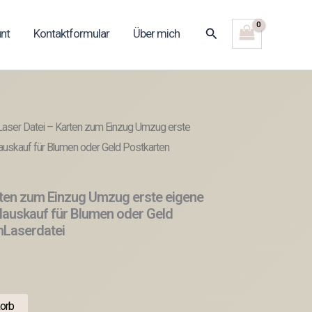
Suchen
nt
Kontaktformular
Über mich
aser Datei – Karten zum Einzug Umzug erste
uskauf für Blumen oder Geld Postkarten
rten zum Einzug Umzug erste eigene
auskauf für Blumen oder Geld
nLaserdatei
orb