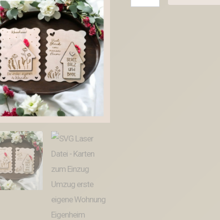
Laser
Datei
-
Karten
zum
Einzug
Umzug
erste
eigene
Wohnung
Eigenheim
Hauskauf
für
Blumen
oder
Geld
Postkarten
GrußkartenLaserdatei
Menge