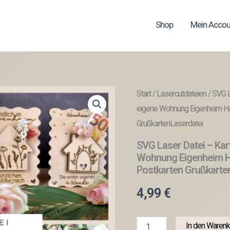
Shop
Mein Accou
Start
/
Lasercutdateien
/ SVG L
eigene Wohnung Eigenheim Ha
GrußkartenLaserdatei
SVG Laser Datei – Ka
Wohnung Eigenheim H
Postkarten Grußkarte
4,99
€
SVG
In den Warenk