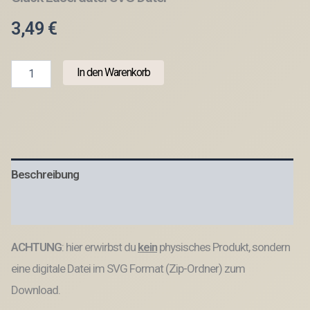
3,49
€
SVG
In den Warenkorb
Laser
Datei
Kranz
Türkranz
Hier
wohnt
das
Beschreibung
Glück
Laserdatei
SVG
Produktsicherheit
Datei
Menge
ACHTUNG
: hier erwirbst du
kein
physisches Produkt, sondern
eine digitale Datei im SVG Format (Zip-Ordner) zum
Download.