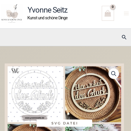
Zum
Yvonne Seitz
Inhalt
Kunst und schöne Dinge
springen
Suc