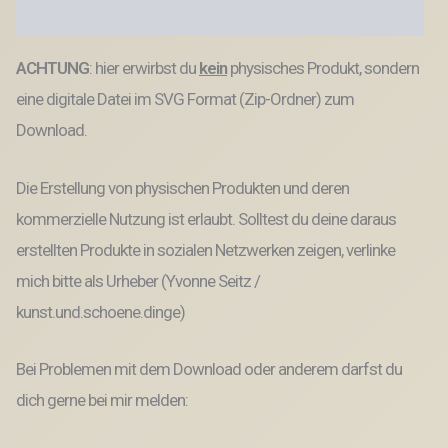
Datei
Produktsicherheit
Menge
ACHTUNG
: hier erwirbst du
kein
physisches Produkt, sondern
eine digitale Datei im SVG Format (Zip-Ordner) zum
Download.
Die Erstellung von physischen Produkten und deren
kommerzielle Nutzung ist erlaubt. Solltest du deine daraus
erstellten Produkte in sozialen Netzwerken zeigen, verlinke
mich bitte als Urheber (Yvonne Seitz /
kunst.und.schoene.dinge)
Bei Problemen mit dem Download oder anderem darfst du
dich gerne bei mir melden: