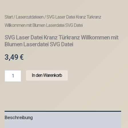
Start
/
Lasercutdateien
/ SVG Laser Datei Kranz Türkranz
Willkommen mit Blumen Laserdatei SVG Datei
SVG Laser Datei Kranz Türkranz Willkommen mit
Blumen Laserdatei SVG Datei
3,49
€
SVG
In den Warenkorb
Laser
Datei
Kranz
Türkranz
Willkommen
mit
Blumen
Beschreibung
Laserdatei
SVG