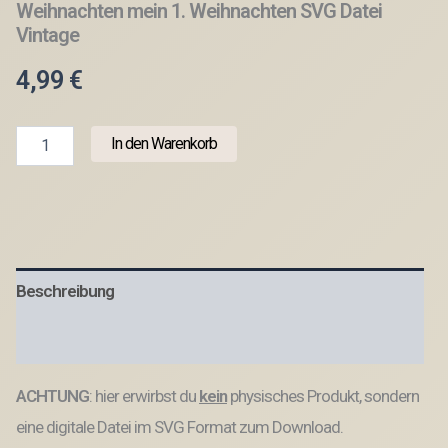
Weihnachten mein 1. Weihnachten SVG Datei
Vintage
4,99
€
SVG
In den Warenkorb
Laserdatei
9
Designs
Retro
rahmen
Bilderrahmen
Fotoaccesoire
Beschreibung
Baby
Meilenstein
Weihnachten
Produktsicherheit
mein
1.
ACHTUNG
: hier erwirbst du
kein
physisches Produkt, sondern
Weihnachten
SVG
eine digitale Datei im SVG Format zum Download.
Datei