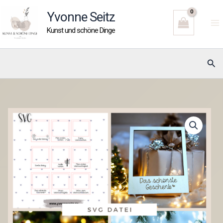
Zum
Yvonne Seitz
Inhalt
Kunst und schöne Dinge
springen
Suc