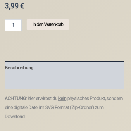
3,99
€
SVG
In den Warenkorb
Laser
Datei
Wandbild
Wanddeko
Lineart
Do
more
Beschreibung
of
what
makes
Produktsicherheit
you
happy
ACHTUNG
: hier erwirbst du
kein
physisches Produkt, sondern
Laserdatei
Menge
eine digitale Datei im SVG Format (Zip-Ordner) zum
Download.