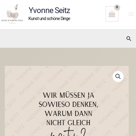
Zum
Yvonne Seitz
Inhalt
Kunst und schöne Dinge
springen
Suc