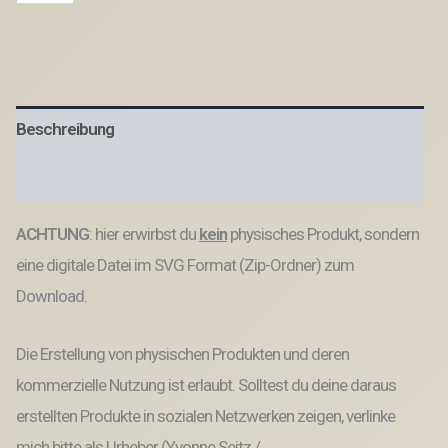
Datei
WIR
MÜSSEN
JA
SOWIESO
DENKEN...
Beschreibung
Laserdatei
SVG
Datei
Produktsicherheit
Menge
ACHTUNG
: hier erwirbst du
kein
physisches Produkt, sondern
eine digitale Datei im SVG Format (Zip-Ordner) zum
Download.
Die Erstellung von physischen Produkten und deren
kommerzielle Nutzung ist erlaubt. Solltest du deine daraus
erstellten Produkte in sozialen Netzwerken zeigen, verlinke
mich bitte als Urheber (Yvonne Seitz /