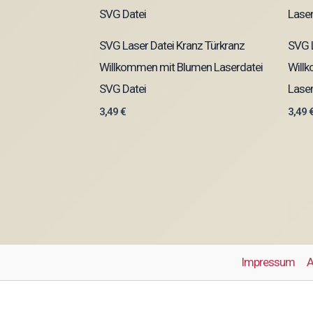
SVG Laser Datei Kranz Türkranz
SVG L
Willkommen mit Blumen Laserdatei
Will
SVG Datei
Laser
3,49
€
3,49
Impressum