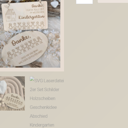
Laserdatei
2er
Set
Schilder
Holzscheiben
Geschenkidee
Abschied
Kindergarten
Kindergartenabschied
Danke
Kita
Kiga
SVG
Datei
Menge