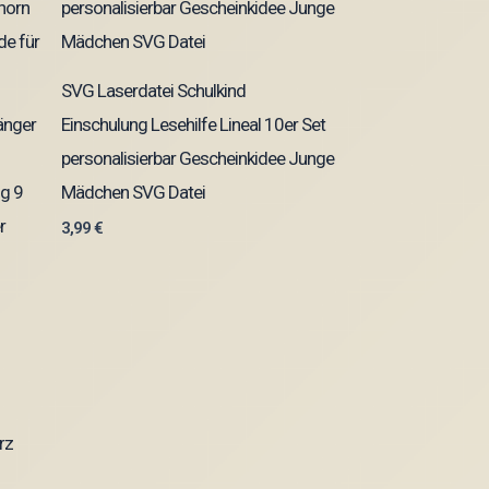
SVG Laserdatei Schulkind
änger
Einschulung Lesehilfe Lineal 10er Set
personalisierbar Gescheinkidee Junge
g 9
Mädchen SVG Datei
r
3,99
€