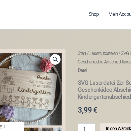
Shop
Mein Accou
Start
/
Lasercutdateien
/ SVG L
Geschenkidee Abschied Kinder
Datei
SVG Laserdatei 2er Se
Geschenkidee Abschi
Kindergartenabschied
3,99
€
SVG
In den Warenk