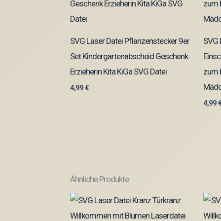
SVG Laser Datei Pflanzenstecker 9er
SVG L
Set Kindergartenabscheid Geschenk
Einsc
Erzieherin Kita KiGa SVG Datei
zum b
Mädc
4,99
€
4,99
Ähnliche Produkte