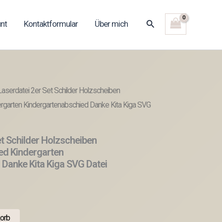
Suchen
nt
Kontaktformular
Über mich
aserdatei 2er Set Schilder Holzscheiben
garten Kindergartenabschied Danke Kita Kiga SVG
t Schilder Holzscheiben
ed Kindergarten
 Danke Kita Kiga SVG Datei
orb