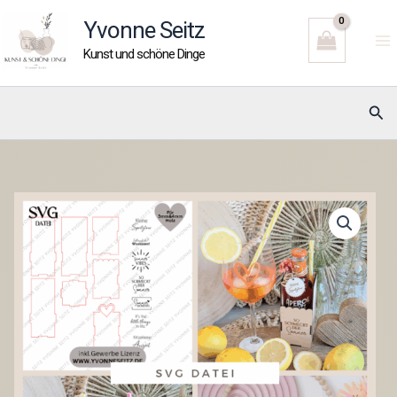
Zum
Yvonne Seitz
Inhalt
Kunst und schöne Dinge
springen
Suc