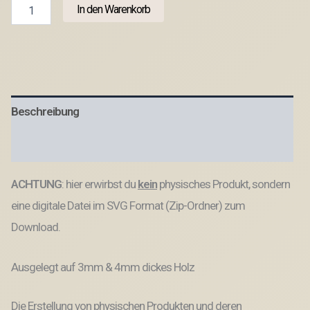
SVG
In den Warenkorb
Laserdatei
3
mm
&
4mm
Geschenkbox
für
Beschreibung
kleine
Lillet
Aperol
Produktsicherheit
Flaschen
Flaschenbox
ACHTUNG
: hier erwirbst du
kein
physisches Produkt, sondern
Summermoments
Little
eine digitale Datei im SVG Format (Zip-Ordner) zum
Things
Spritztour
Download.
SVG
Datei
Ausgelegt auf 3mm & 4mm dickes Holz
Menge
Die Erstellung von physischen Produkten und deren