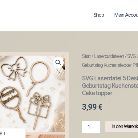
Shop
Mein Accou
Start
/
Lasercutdateien
/ SVG L
Geburtstag Kuchenstecker Pf
SVG Laserdatei 5 Des
Geburtstag Kuchenste
Cake topper
3,99
€
SVG
In den Warenk
Laserdatei
5