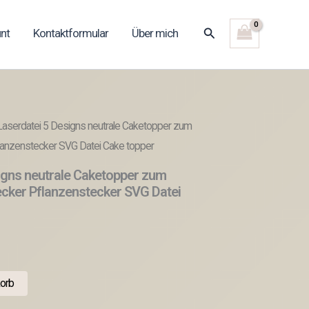
Suchen
nt
Kontaktformular
Über mich
aserdatei 5 Designs neutrale Caketopper zum
lanzenstecker SVG Datei Cake topper
igns neutrale Caketopper zum
cker Pflanzenstecker SVG Datei
orb