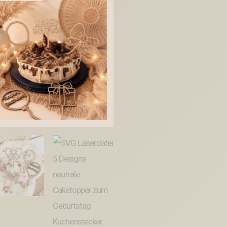
Designs
neutrale
Caketopper
zum
Geburtstag
Kuchenstecker
Pflanzenstecker
SVG
Datei
Cake
topper
Menge