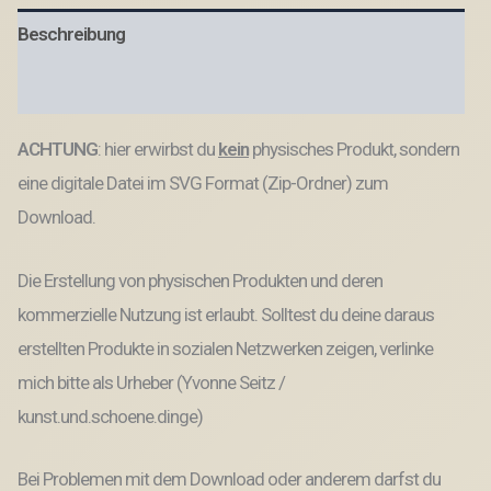
Positive
Beschreibung
Good
vibes
inklusive
Produktsicherheit
Zahlen
Kuchenstecker
ACHTUNG
: hier erwirbst du
kein
physisches Produkt, sondern
Pflanzenstecker
SVG
eine digitale Datei im SVG Format (Zip-Ordner) zum
Datei
Menge
Download.
Die Erstellung von physischen Produkten und deren
kommerzielle Nutzung ist erlaubt. Solltest du deine daraus
erstellten Produkte in sozialen Netzwerken zeigen, verlinke
mich bitte als Urheber (Yvonne Seitz /
kunst.und.schoene.dinge)
Bei Problemen mit dem Download oder anderem darfst du