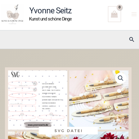
Zum
Yvonne Seitz
Inhalt
Kunst und schöne Dinge
springen
Suc