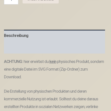
Laserdatei
Halter
für
Stifte
Silvesterstifte
Silvester
Neujahr
Beschreibung
Jahreswechsel
Kugelschreiber
Happy
Produktsicherheit
New
Year
ACHTUNG
: hier erwirbst du
kein
physisches Produkt, sondern
viele
Designs
eine digitale Datei im SVG Format (Zip-Ordner) zum
SVG
Datei
Download.
Menge
Die Erstellung von physischen Produkten und deren
kommerzielle Nutzung ist erlaubt. Solltest du deine daraus
erstellten Produkte in sozialen Netzwerken zeigen, verlinke