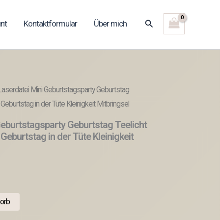
Suchen
nt
Kontaktformular
Über mich
aserdatei Mini Geburtstagsparty Geburtstag
eburtstag in der Tüte Kleinigkeit Mitbringsel
eburtstagsparty Geburtstag Teelicht
Geburtstag in der Tüte Kleinigkeit
orb