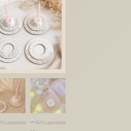
Geburtstagsparty
Geburtstag
Teelicht
Gute
Laune
SVG
Datei
Geburtstag
in
der
Tüte
Kleinigkeit
Mitbringsel
Menge