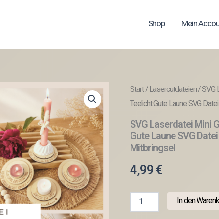
Shop
Mein Accou
Start
/
Lasercutdateien
/ SVG L
Teelicht Gute Laune SVG Datei G
SVG Laserdatei Mini G
Gute Laune SVG Datei 
Mitbringsel
4,99
€
SVG
In den Warenk
Laserdatei
Mini