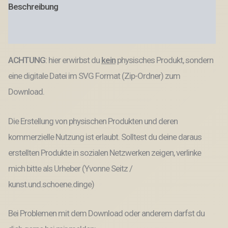
Beschreibung
Halter
für
Lesezeichen
Produktsicherheit
und
Kleinigkeiten
ACHTUNG
: hier erwirbst du
kein
physisches Produkt, sondern
Schulstart
Lesen
eine digitale Datei im SVG Format (Zip-Ordner) zum
Gescheinkidee
SVG
Download.
Datei
Menge
Die Erstellung von physischen Produkten und deren
kommerzielle Nutzung ist erlaubt. Solltest du deine daraus
erstellten Produkte in sozialen Netzwerken zeigen, verlinke
mich bitte als Urheber (Yvonne Seitz /
kunst.und.schoene.dinge)
Bei Problemen mit dem Download oder anderem darfst du