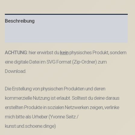
Rahmen
ALEXA
putz
Beschreibung
das
Bad
&
Produktsicherheit
Alexa
putz
ACHTUNG
: hier erwirbst du
kein
physisches Produkt, sondern
die
Küche
eine digitale Datei im SVG Format (Zip-Ordner) zum
SVG
Datei
Download.
Menge
Die Erstellung von physischen Produkten und deren
kommerzielle Nutzung ist erlaubt. Solltest du deine daraus
erstellten Produkte in sozialen Netzwerken zeigen, verlinke
mich bitte als Urheber (Yvonne Seitz /
kunst.und.schoene.dinge)