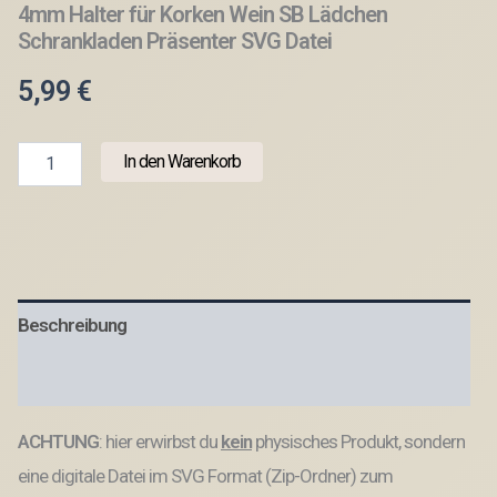
4mm Halter für Korken Wein SB Lädchen
Schrankladen Präsenter SVG Datei
5,99
€
SVG
In den Warenkorb
Laserdatei
Weinkorkenständer
3mm
und
4mm
Halter
für
Beschreibung
Korken
Wein
SB
Produktsicherheit
Lädchen
Schrankladen
ACHTUNG
: hier erwirbst du
kein
physisches Produkt, sondern
Präsenter
SVG
eine digitale Datei im SVG Format (Zip-Ordner) zum
Datei