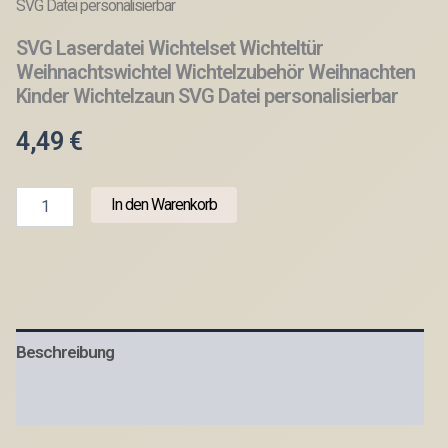
SVG Datei personalisierbar
SVG Laserdatei Wichtelset Wichteltür
Weihnachtswichtel Wichtelzubehör Weihnachten
Kinder Wichtelzaun SVG Datei personalisierbar
4,49
€
SVG
In den Warenkorb
Laserdatei
Wichtelset
Wichteltür
Weihnachtswichtel
Wichtelzubehör
Weihnachten
Kinder
Beschreibung
Wichtelzaun
SVG
Datei
Produktsicherheit
personalisierbar
Menge