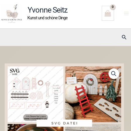
Zum
Yvonne Seitz
Inhalt
Kunst und schöne Dinge
springen
Suc