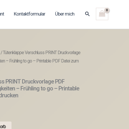
Suchen
nt
Kontaktformular
Über mich
/ Tütenklappe Verschluss PRINT Druckvorlage
ten – Frühling to go – Printable PDF Datei zum
ss PRINT Druckvorlage PDF
keiten – Frühling to go – Printable
 drucken
orb