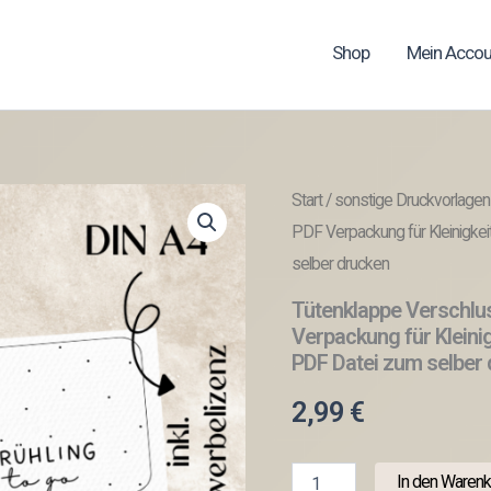
Shop
Mein Accou
Start
/
sonstige Druckvorlagen
PDF Verpackung für Kleinigkei
selber drucken
Tütenklappe Verschlu
Verpackung für Kleinig
PDF Datei zum selber
2,99
€
Tütenklappe
In den Warenk