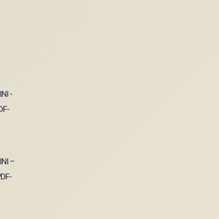
INI –
PDF-