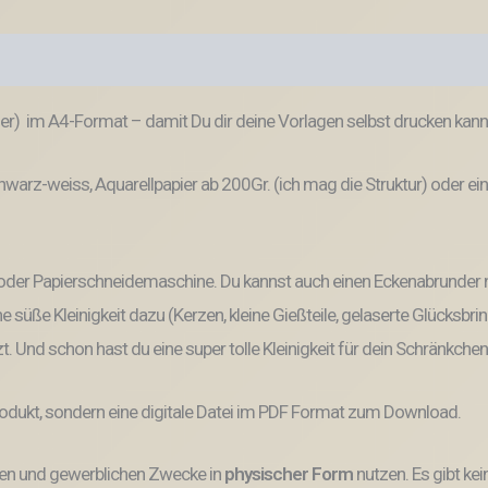
ner) im A4-Format – damit Du dir deine Vorlagen selbst drucken kann
hwarz-weiss, Aquarellpapier ab 200Gr. (ich mag die Struktur) oder ei
 oder Papierschneidemaschine. Du kannst auch einen Eckenabrunder 
e süße Kleinigkeit dazu (Kerzen, kleine Gießteile, gelaserte Glücksbri
. Und schon hast du eine super tolle Kleinigkeit für dein Schränkche
odukt, sondern eine digitale Datei im PDF Format zum Download.
vaten und gewerblichen Zwecke
in
physischer Form
nutzen.
Es gibt
kei