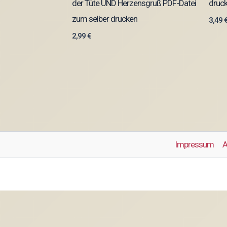
der Tüte UND Herzensgruß PDF-Datei
druc
zum selber drucken
3,49
2,99
€
Impressum