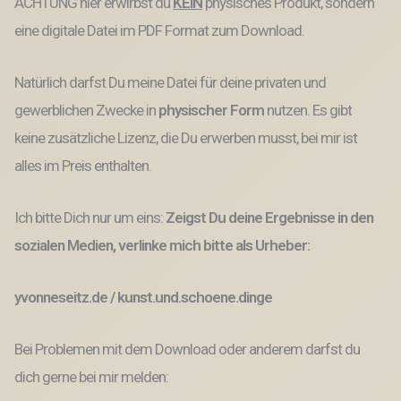
ACHTUNG hier erwirbst du
KEIN
physisches Produkt, sondern
eine digitale Datei im PDF Format zum Download.
Natürlich darfst Du meine Datei für deine privaten und
gewerblichen Zwecke
in
physischer Form
nutzen.
Es gibt
keine
zusätzliche Lizenz, die Du erwerben musst,
bei mir ist
alles im Preis enthalten.
Ich bitte Dich nur um eins:
Zeigst Du deine Ergebnisse in den
sozialen Medien, verlinke mich bitte als Urheber:
yvonneseitz.de / kunst.und.schoene.dinge
Bei Problemen mit dem Download oder anderem darfst du
dich gerne bei mir melden: