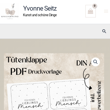
Zum
Yvonne Seitz
Inhalt
Kunst und schöne Dinge
springen
Suc