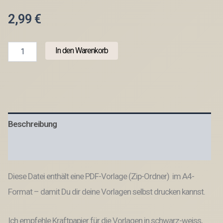
2,99
€
Tütenklappe
In den Warenkorb
Verschluss
PRINT
Druckvorlage
PDF
Verpackung
für
Kleinigkeiten
Beschreibung
-
Herzensmensch
-
Produktsicherheit
Printable
PDF
Diese Datei enthält eine PDF-Vorlage (Zip-Ordner) im A4-
Datei
zum
Format – damit Du dir deine Vorlagen selbst drucken kannst.
selber
drucken
Menge
Ich empfehle Kraftpapier für die Vorlagen in schwarz-weiss,