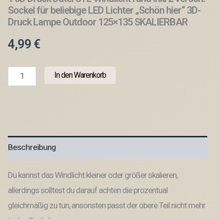
Sockel für beliebige LED Lichter „Schön hier“ 3D-
Druck Lampe Outdoor 125×135 SKALIERBAR
4,99
€
1
In den Warenkorb
3D
Druck
Datei
STL
Windlicht
rund
inkl
Beschreibung
2
versch.
Sockel
Du kannst das Windlicht kleiner oder größer skalieren,
für
beliebige
allerdings solltest du darauf achten die prozentual
LED
gleichmäßig zu tun, ansonsten passt der obere Teil nicht mehr
Lichter
"Schön