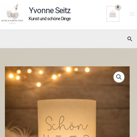
Zum
Yvonne Seitz
Inhalt
Kunst und schöne Dinge
springen
Suc