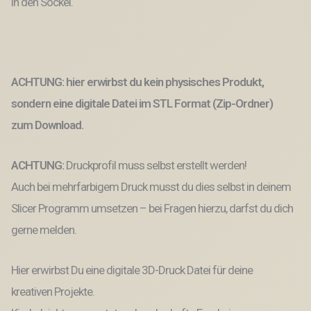
in den Sockel.
hier"
3D-
Druck
Lampe
Outdoor
ACHTUNG: hier erwirbst du kein physisches Produkt,
125x135
SKALIERBAR
sondern eine digitale Datei im STL Format (Zip-Ordner)
Menge
zum Download.
ACHTUNG:
Druckprofil muss selbst erstellt werden!
Auch bei mehrfarbigem Druck musst du dies selbst in deinem
Slicer Programm umsetzen – bei Fragen hierzu, darfst du dich
gerne melden.
Hier erwirbst Du eine digitale 3D-Druck Datei für deine
kreativen Projekte.