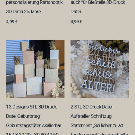
personalisierung Rattanoptik
auch für Gießteile 3D-Druck
3D Datei 25Jahre
Datei
4,99
€
4,99
€
13 Designs STL 3D Druck
2 STL 3D Druck Datei
Datei Geburtstag
Aufsteller Schriftzug
Geburtstagstüten skalierbar
Statement „Sei lieber zu alt
16 18 20 29+ 30 39 40 50
für den scheiß als zu scheiße