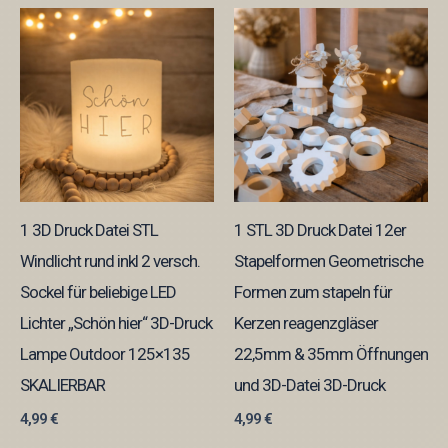
1 3D Druck Datei STL
1 STL 3D Druck Datei 12er
Windlicht rund inkl 2 versch.
Stapelformen Geometrische
Sockel für beliebige LED
Formen zum stapeln für
Lichter „Schön hier“ 3D-Druck
Kerzen reagenzgläser
Lampe Outdoor 125×135
22,5mm & 35mm Öffnungen
SKALIERBAR
und 3D-Datei 3D-Druck
4,99
€
4,99
€