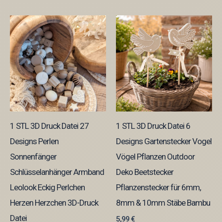
1 STL 3D Druck Datei 27
1 STL 3D Druck Datei 6
Designs Perlen
Designs Gartenstecker Vogel
Sonnenfänger
Vögel Pflanzen Outdoor
Schlüsselanhänger Armband
Deko Beetstecker
Leolook Eckig Perlchen
Pflanzenstecker für 6mm,
Herzen Herzchen 3D-Druck
8mm & 10mm Stäbe Bambu
Datei
5,99
€