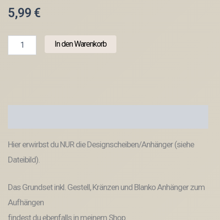
5,99
€
STL
In den Warenkorb
3D
Druck
Datei
Aufhänger
9er
Set
Kirche
Beschreibung
Konfirmation
Kommunion
Dekoscheiben
Hier erwirbst du NUR die Designscheiben/Anhänger (siehe
passend
zum
Dateibild).
Ständer
im
Das Grundset inkl. Gestell, Kränzen und Blanko Anhänger zum
Shop
Designscheiben
Aufhängen
Taufe
Hochzeit
findest du ebenfalls in meinem Shop.