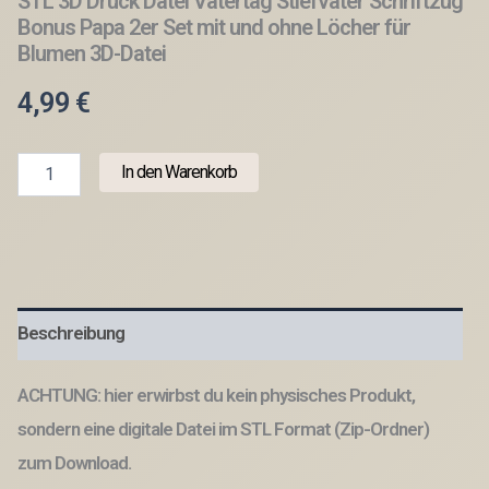
STL 3D Druck Datei Vatertag Stiefvater Schriftzug
Bonus Papa 2er Set mit und ohne Löcher für
Blumen 3D-Datei
4,99
€
STL
In den Warenkorb
3D
Druck
Datei
Vatertag
Stiefvater
Schriftzug
Bonus
Beschreibung
Papa
2er
Set
ACHTUNG: hier erwirbst du kein physisches Produkt,
mit
und
sondern eine digitale Datei im STL Format (Zip-Ordner)
ohne
zum Download.
Löcher