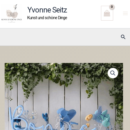
Zum
Yvonne Seitz
Inhalt
Kunst und schöne Dinge
springen
Suc