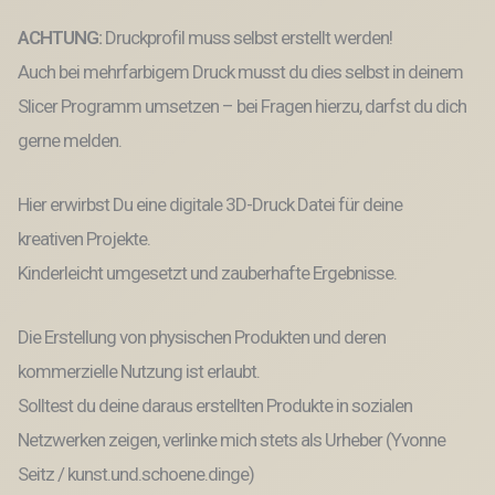
für
Blumen
ACHTUNG:
Druckprofil muss selbst erstellt werden!
3D-
Datei
Auch bei mehrfarbigem Druck musst du dies selbst in deinem
Menge
Slicer Programm umsetzen – bei Fragen hierzu, darfst du dich
gerne melden.
Hier erwirbst Du eine digitale 3D-Druck Datei für deine
kreativen Projekte.
Kinderleicht umgesetzt und zauberhafte Ergebnisse.
Die Erstellung von physischen Produkten und deren
kommerzielle Nutzung ist erlaubt.
Solltest du deine daraus erstellten Produkte in sozialen
Netzwerken zeigen, verlinke mich stets als Urheber (Yvonne
Seitz / kunst.und.schoene.dinge)