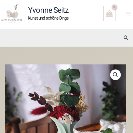
Zum
Yvonne Seitz
Inhalt
Kunst und schöne Dinge
springen
Suc