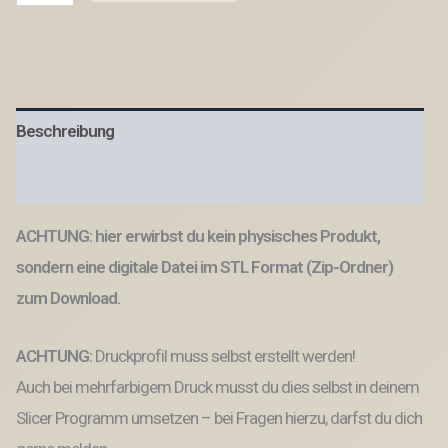
Druck
Datei
Vase
Blumenvase
mit
Wellen
Beschreibung
Smooth
Schräg
Struktur
Produktsicherheit
3D
Druck
ACHTUNG: hier erwirbst du kein physisches Produkt,
Datei
Menge
sondern eine digitale Datei im STL Format (Zip-Ordner)
zum Download.
ACHTUNG:
Druckprofil muss selbst erstellt werden!
Auch bei mehrfarbigem Druck musst du dies selbst in deinem
Slicer Programm umsetzen – bei Fragen hierzu, darfst du dich