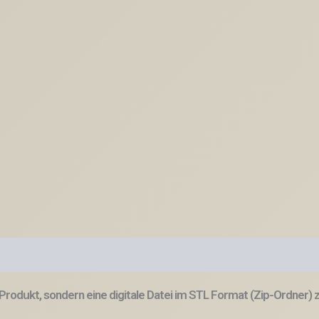
Datei
Schlüsselanhänger
Ständer
Halter
für
Schlüsselanhänger
Anhänger
Aufsteller
Präsenter
3D-
Druck
Datei
Menge
Produkt, sondern eine digitale Datei im STL Format (Zip-Ordner)