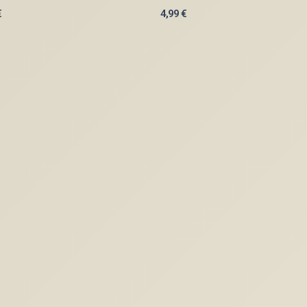
€
4,99
€