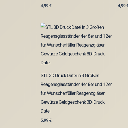
4,99
€
4,99
STL 3D Druck Datei in 3 Größen
Reagensglasständer 4er 8er und 12er
für Wunscherfüller Reagenzgläser
Gewürze Geldgeschenk 3D-Druck
Datei
5,99
€