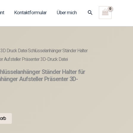
Suchen
nt
Kontaktformular
Über mich
 3D Druck Datei Schlüsselanhänger Ständer Halter
r Aufsteller Präsenter 3D-Druck Datei
hlüsselanhänger Ständer Halter für
hänger Aufsteller Präsenter 3D-
orb