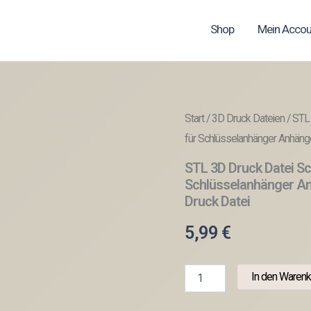
Shop
Mein Accou
Start
/
3D Druck Dateien
/ STL
für Schlüsselanhänger Anhänge
STL 3D Druck Datei Sc
Schlüsselanhänger An
Druck Datei
5,99
€
STL
In den Warenk
3D
Druck