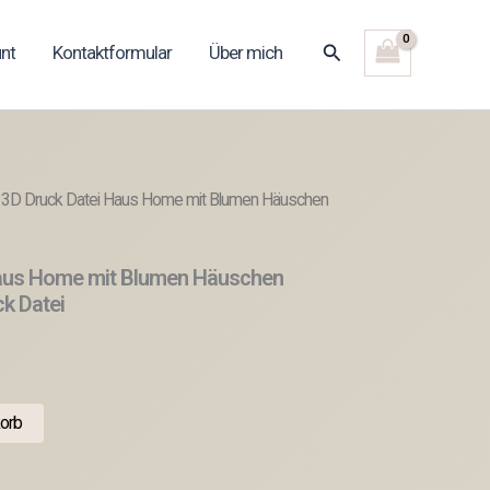
Suchen
nt
Kontaktformular
Über mich
 3D Druck Datei Haus Home mit Blumen Häuschen
Haus Home mit Blumen Häuschen
k Datei
orb