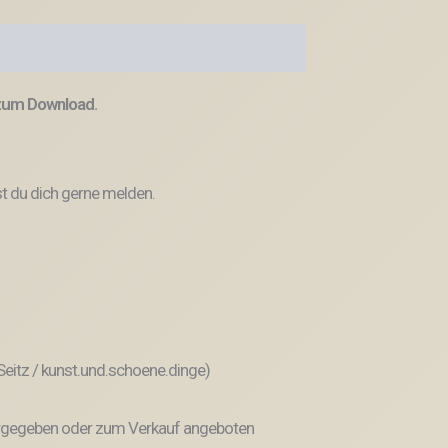
 zum Download.
t du dich gerne melden.
 Seitz / kunst.und.schoene.dinge)
weitergegeben oder zum Verkauf angeboten