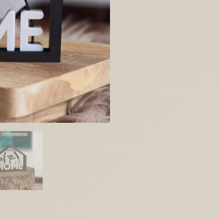
Haus
Home
mit
Blumen
Häuschen
Häuschenliebe
3DDruck
Datei
Menge