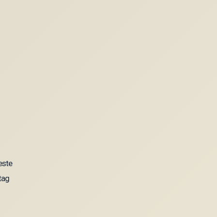
este
tag