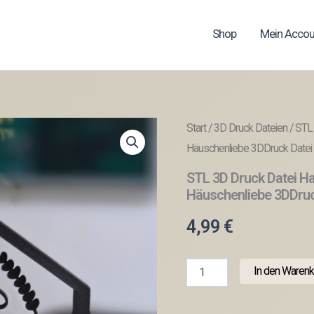
Shop
Mein Accou
Start
/
3D Druck Dateien
/ STL
Häuschenliebe 3DDruck Datei
STL 3D Druck Datei 
Häuschenliebe 3DDruc
4,99
€
STL
In den Warenk
3D
Druck
Datei