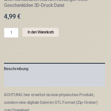
Geschenkidee 3D-Druck Datei
4,99
€
STL
In den Warenkorb
3D
Druck
Datei
Kränze
3er
Moin,
Leuchtturm
Beschreibung
und
Heimathafen
Maritim
Produktsicherheit
Anhänger
Meer
ACHTUNG: hier erwirbst du kein physisches Produkt,
Geschenkidee
3D-
sondern eine digitale Datei im STL Format (Zip-Ordner)
Druck
Datei
zum Download.