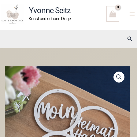
Zum
Yvonne Seitz
Inhalt
Kunst und schöne Dinge
springen
Suc