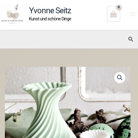
Zum
Yvonne Seitz
Inhalt
Kunst und schöne Dinge
springen
Suc