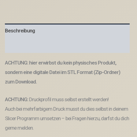
Datei
Vase
Blumenvase
mit
Rillen
Beschreibung
Schräg
Struktur
3D
Produktsicherheit
Druck
Datei
ACHTUNG: hier erwirbst du kein physisches Produkt,
Menge
sondern eine digitale Datei im STL Format (Zip-Ordner)
zum Download.
ACHTUNG:
Druckprofil muss selbst erstellt werden!
Auch bei mehrfarbigem Druck musst du dies selbst in deinem
Slicer Programm umsetzen – bei Fragen hierzu, darfst du dich
gerne melden.