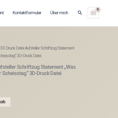
Suchen
nt
Kontaktformular
Über mich
3D Druck Datei Aufsteller Schriftzug Statement
cheisstag“ 3D-Druck Datei
fsteller Schriftzug Statement „Was
 Scheisstag“ 3D-Druck Datei
orb