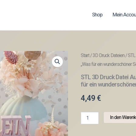
Shop
Mein Accou
Start
/
3D Druck Dateien
/ STL 
„Was für ein wunderschöner S
STL 3D Druck Datei Au
für ein wunderschöner
4,49
€
STL
In den Warenk
3D
Druck
Datei