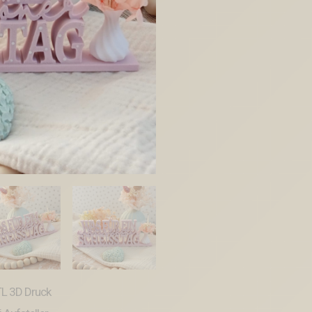
Aufsteller
Schriftzug
Statement
"Was
für
ein
wunderschöner
Scheisstag"
3D-
Druck
Datei
Menge