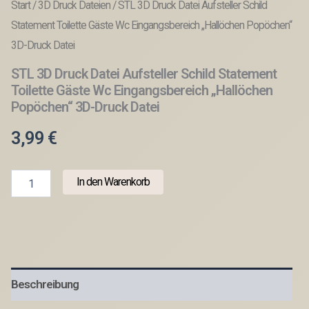
Start
/
3D Druck Dateien
/ STL 3D Druck Datei Aufsteller Schild
Statement Toilette Gäste Wc Eingangsbereich „Hallöchen Popöchen“
3D-Druck Datei
STL 3D Druck Datei Aufsteller Schild Statement
Toilette Gäste Wc Eingangsbereich „Hallöchen
Popöchen“ 3D-Druck Datei
3,99
€
STL
In den Warenkorb
3D
Druck
Datei
Aufsteller
Schild
Statement
Toilette
Beschreibung
Gäste
Wc