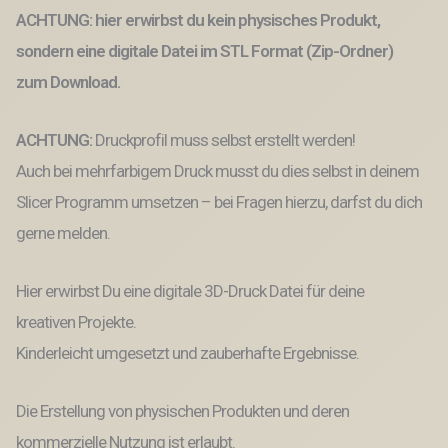
Eingangsbereich
ACHTUNG: hier erwirbst du kein physisches Produkt,
"Hallöchen
Popöchen"
sondern eine digitale Datei im STL Format (Zip-Ordner)
3D-
zum Download.
Druck
Datei
Menge
ACHTUNG:
Druckprofil muss selbst erstellt werden!
Auch bei mehrfarbigem Druck musst du dies selbst in deinem
Slicer Programm umsetzen – bei Fragen hierzu, darfst du dich
gerne melden.
Hier erwirbst Du eine digitale 3D-Druck Datei für deine
kreativen Projekte.
Kinderleicht umgesetzt und zauberhafte Ergebnisse.
Die Erstellung von physischen Produkten und deren
kommerzielle Nutzung ist erlaubt.