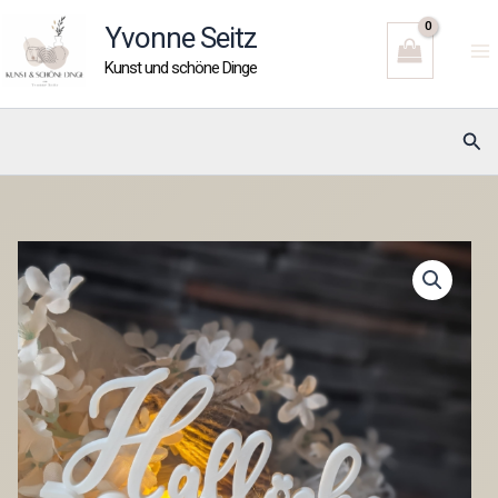
Zum
Yvonne Seitz
Inhalt
Kunst und schöne Dinge
springen
Suc